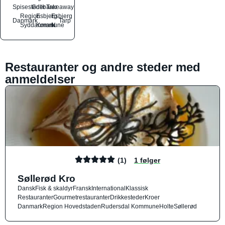
Spisesteder
Grillbarer
Takeaway
Region
Esbjerg
Esbjerg
Danmark
Tarp
Syddanmark
Kommune
N
Restauranter og andre steder med
anmeldelser
(1)
1 følger
Søllerød Kro
Dansk
Fisk & skaldyr
Fransk
International
Klassisk
Restauranter
Gourmetrestauranter
Drikkesteder
Kroer
Danmark
Region Hovedstaden
Rudersdal Kommune
Holte
Søllerød