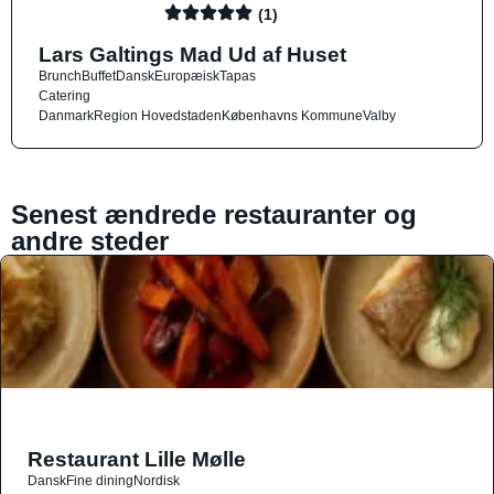
(1)
Lars Galtings Mad Ud af Huset
Brunch
Buffet
Dansk
Europæisk
Tapas
Catering
Danmark
Region Hovedstaden
Københavns Kommune
Valby
Senest ændrede restauranter og
andre steder
Restaurant Lille Mølle
Dansk
Fine dining
Nordisk