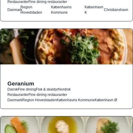
Restauranter
Fine dining restauranter
Region
Københavns
København
Danmark
Christianshavn
Hovedstaden
Kommune
K
Geranium
Dansk
Fine dining
Fisk & skaldyr
Nordisk
Restauranter
Fine dining restauranter
Danmark
Region Hovedstaden
Københavns Kommune
København Ø