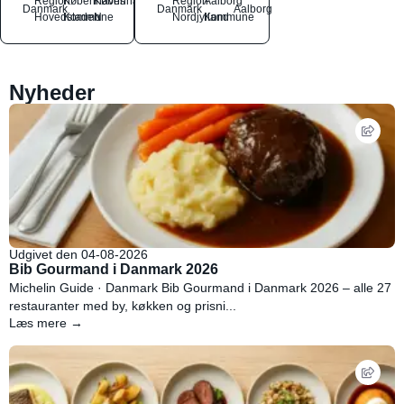
Region
Københavns
København
Region
Aalborg
Danmark
Danmark
Aalborg
Hovedstaden
Kommune
N
Nordjylland
Kommune
Nyheder
Udgivet den 04-08-2026
Bib Gourmand i Danmark 2026
Michelin Guide · Danmark Bib Gourmand i Danmark 2026 – alle 27
restauranter med by, køkken og prisni...
Læs mere →