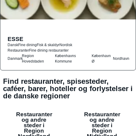
ESSE
Dansk
Fine dining
Fisk & skaldyr
Nordisk
Restauranter
Fine dining restauranter
Region
Københavns
København
Danmark
Nordhavn
Hovedstaden
Kommune
Ø
Find restauranter, spisesteder,
caféer, barer, hoteller og forlystelser i
de danske regioner
Restauranter
Restauranter
og andre
og andre
steder i
steder i
Region
Region