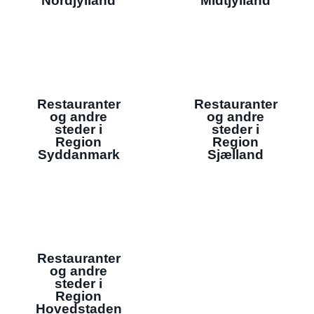
Nordjylland
Midtjylland
Restauranter
Restauranter
og andre
og andre
steder i
steder i
Region
Region
Syddanmark
Sjælland
Restauranter
og andre
steder i
Region
Hovedstaden