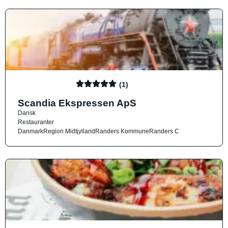
(1)
Scandia Ekspressen ApS
Dansk
Restauranter
Danmark
Region Midtjylland
Randers Kommune
Randers C