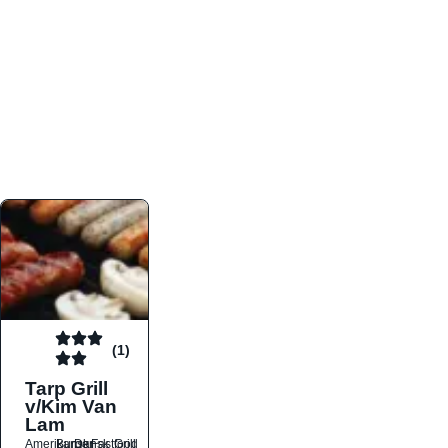
atmosfæren. Platformen er faktabaseret,
overskuelig og altid opdateret med de nyeste
informationer, hvilket gør den til det ideelle værktøj
for både lokale madelskere og turister på farten.
Find præcis den madtype og den stemning, der
passer til din næste middag, uanset hvor i landet
du befinder dig.
(1)
Tarp Grill
v/Kim Van
Lam
Amerikansk
Burger
Dansk
Fastfood
Grill