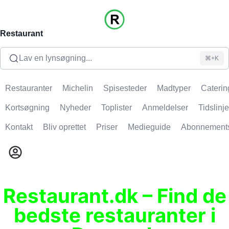
Restaurant
Lav en lynsøgning...
⌘+K
Restauranter
Michelin
Spisesteder
Madtyper
Caterin
Kortsøgning
Nyheder
Toplister
Anmeldelser
Tidslinje
Kontakt
Bliv oprettet
Priser
Medieguide
Abonnement
Restaurant.dk – Find de
bedste restauranter i