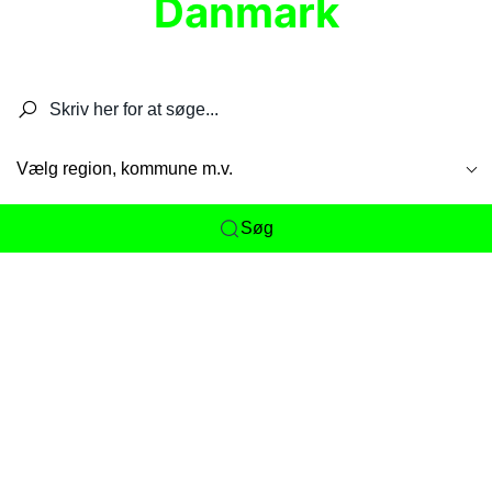
Danmark
Søg efter restauranter, spisesteder, caféer,
barer, pubber, hoteller og aktiviteter.
Vælg region, kommune m.v.
Søg
Her får du det komplette overblik
over
Danmarks mange spisesteder, caféer og
restauranter samlet ét sted. Vi gør det nemt for
dig at opdage alt fra skjulte lokale favoritter til
eksklusive gourmetoplevelser på tværs af alle
landets byer og regioner.
Søgningen er gjort enkel, så du hurtigt kan filtrere
efter madtype, lokation eller specifikke ønsker til