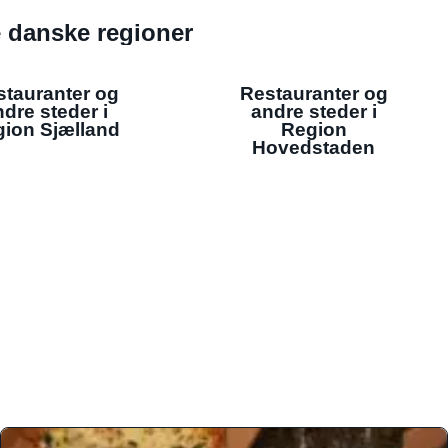
de danske regioner
stauranter og
Restauranter og
dre steder i
andre steder i
ion Sjælland
Region
Hovedstaden