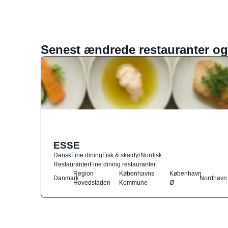
Senest ændrede restauranter og
ESSE
Dansk
Fine dining
Fisk & skaldyr
Nordisk
Restauranter
Fine dining restauranter
Region
Københavns
København
Danmark
Nordhavn
Hovedstaden
Kommune
Ø