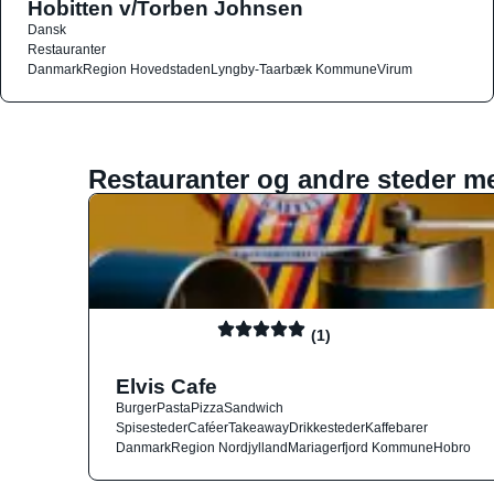
Hobitten v/Torben Johnsen
Dansk
Restauranter
Danmark
Region Hovedstaden
Lyngby-Taarbæk Kommune
Virum
Restauranter og andre steder m
(1)
Elvis Cafe
Burger
Pasta
Pizza
Sandwich
Spisesteder
Caféer
Takeaway
Drikkesteder
Kaffebarer
Danmark
Region Nordjylland
Mariagerfjord Kommune
Hobro