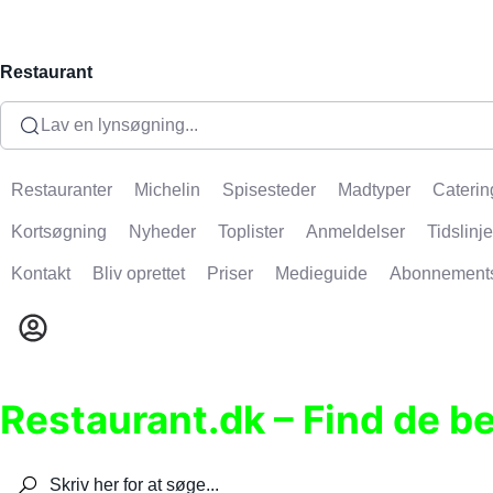
Restaurant
Lav en lynsøgning...
Restauranter
Michelin
Spisesteder
Madtyper
Caterin
Kortsøgning
Nyheder
Toplister
Anmeldelser
Tidslinje
Kontakt
Bliv oprettet
Priser
Medieguide
Abonnement
Restaurant.dk – Find de b
Søg efter restauranter, spisesteder, caféer, bare