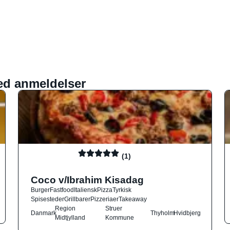
ed anmeldelser
(1)
Coco v/Ibrahim Kisadag
Burger
Fastfood
Italiensk
Pizza
Tyrkisk
Spisesteder
Grillbarer
Pizzeriaer
Takeaway
Region
Struer
Danmark
Thyholm
Hvidbjerg
Midtjylland
Kommune