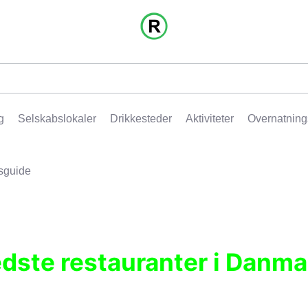
g
Selskabslokaler
Drikkesteder
Aktiviteter
Overnatning
sguide
edste restauranter i Danma
r, pubber, hoteller og aktiviteter.