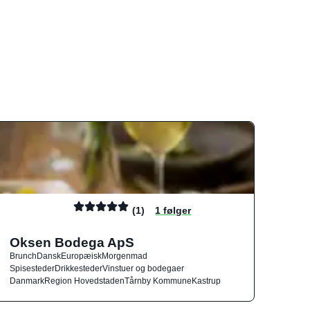
(1)
1 følger
Oksen Bodega ApS
Brunch
Dansk
Europæisk
Morgenmad
Spisesteder
Drikkesteder
Vinstuer og bodegaer
Danmark
Region Hovedstaden
Tårnby Kommune
Kastrup