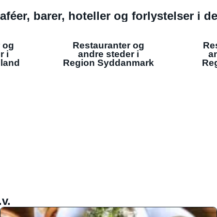
aféer, barer, hoteller og forlystelser i 
 og
Restauranter og
Re
r i
andre steder i
an
lland
Region Syddanmark
Reg
v.