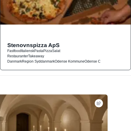
Stenovnspizza ApS
Fastfood
Italiensk
Pasta
Pizza
Salat
Restauranter
Takeaway
Danmark
Region Syddanmark
Odense Kommune
Odense C