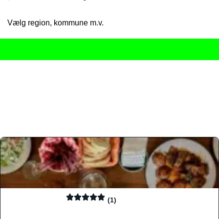
Vælg region, kommune m.v.
Her får du det komplette overblik
over Danmarks mange spisested
gourmetoplevelser på tværs af alle landets byer og regioner.
Søgningen er gjort enkel, så du hurtigt kan filtrere efter madtyp
informationer, hvilket gør den til det ideelle værktøj for både lo
Find præcis den madtype og den stemning, der passer til din næ
(1)