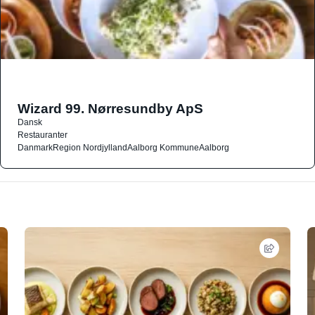
Wizard 99. Nørresundby ApS
Dansk
Restauranter
Danmark
Region Nordjylland
Aalborg Kommune
Aalborg