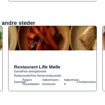
 andre steder
Restaurant Lille Mølle
Dansk
Fine dining
Nordisk
Restauranter
Fine dining restauranter
Region
Københavns
København
Danmark
Christianshavn
Hovedstaden
Kommune
K