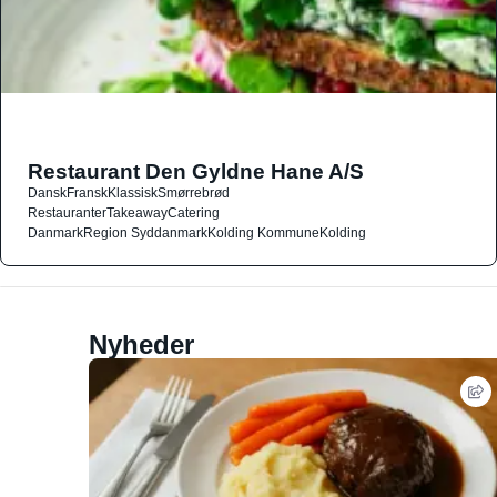
Restaurant Den Gyldne Hane A/S
Dansk
Fransk
Klassisk
Smørrebrød
Restauranter
Takeaway
Catering
Danmark
Region Syddanmark
Kolding Kommune
Kolding
Nyheder