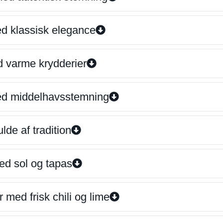
ed klassisk elegance
d varme krydderier
ed middelhavsstemning
lde af tradition
ed sol og tapas
 med frisk chili og lime