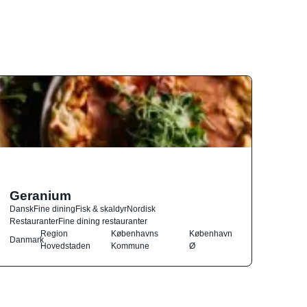
Geranium
Dansk
Fine dining
Fisk & skaldyr
Nordisk
Restauranter
Fine dining restauranter
Region
Københavns
København
Danmark
Hovedstaden
Kommune
Ø