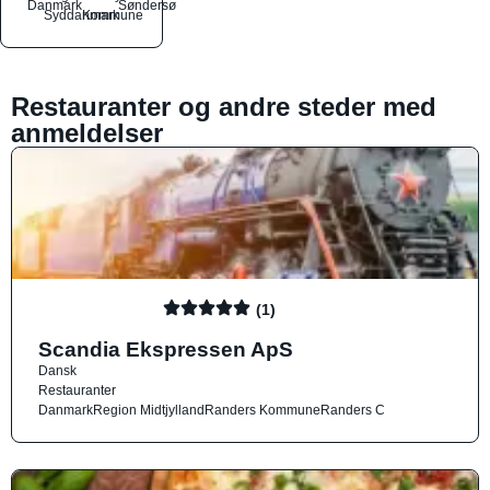
Danmark
Søndersø
Syddanmark
Kommune
Restauranter og andre steder med
anmeldelser
(1)
Scandia Ekspressen ApS
Dansk
Restauranter
Danmark
Region Midtjylland
Randers Kommune
Randers C