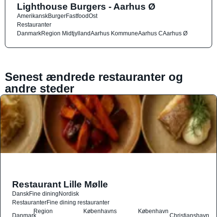
Lighthouse Burgers - Aarhus Ø
Amerikansk
Burger
Fastfood
Ost
Restauranter
Danmark
Region Midtjylland
Aarhus Kommune
Aarhus C
Aarhus Ø
Senest ændrede restauranter og
andre steder
Restaurant Lille Mølle
Dansk
Fine dining
Nordisk
Restauranter
Fine dining restauranter
Region
Københavns
København
Danmark
Christianshavn