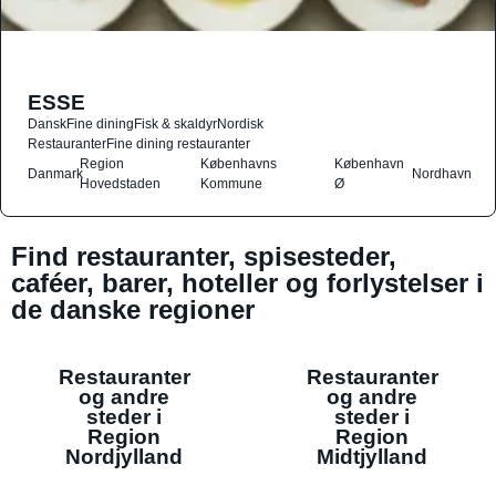
ESSE
Dansk
Fine dining
Fisk & skaldyr
Nordisk
Restauranter
Fine dining restauranter
Region
Københavns
København
Danmark
Nordhavn
Hovedstaden
Kommune
Ø
Find restauranter, spisesteder,
caféer, barer, hoteller og forlystelser i
de danske regioner
Restauranter
Restauranter
og andre
og andre
steder i
steder i
Region
Region
Nordjylland
Midtjylland