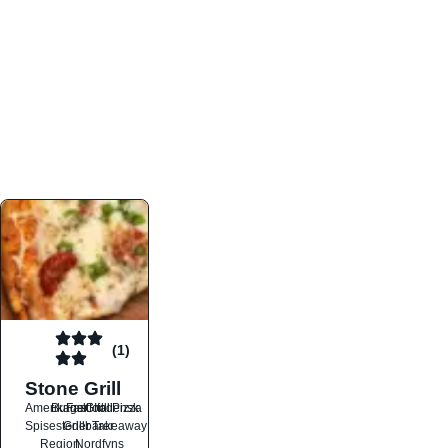
atmosfæren. Platformen er faktabaseret,
overskuelig og altid opdateret med de nyeste
informationer, hvilket gør den til det ideelle værktøj
for både lokale madelskere og turister på farten.
Find præcis den madtype og den stemning, der
passer til din næste middag, uanset hvor i landet
du befinder dig.
(1)
Stone Grill
Amerikansk
Burger
Fastfood
Grill
Italiensk
Pizza
Spisesteder
Grillbarer
Takeaway
Region
Nordfyns