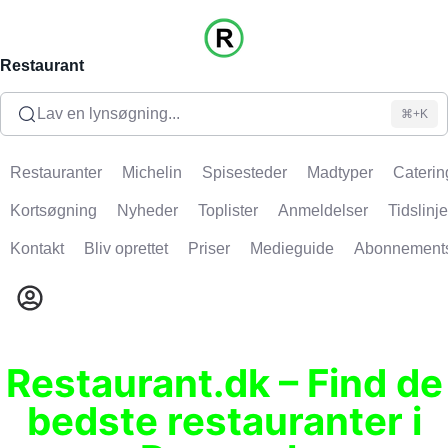
Restaurant
Lav en lynsøgning...
⌘+K
Restauranter
Michelin
Spisesteder
Madtyper
Caterin
Kortsøgning
Nyheder
Toplister
Anmeldelser
Tidslinje
Kontakt
Bliv oprettet
Priser
Medieguide
Abonnement
Restaurant.dk – Find de
bedste restauranter i