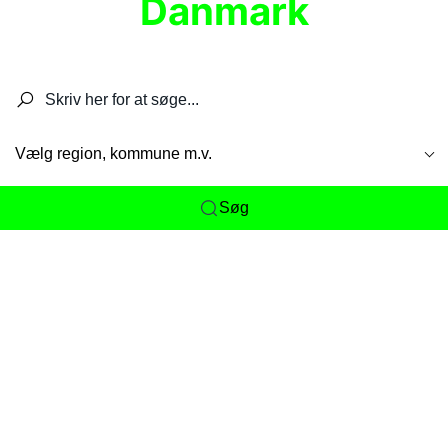
Danmark
Søg efter restauranter, spisesteder, caféer,
barer, pubber, hoteller og aktiviteter.
Vælg region, kommune m.v.
Søg
Her får du det komplette overblik
over
Danmarks mange spisesteder, caféer og
restauranter samlet ét sted. Vi gør det nemt for
dig at opdage alt fra skjulte lokale favoritter til
eksklusive gourmetoplevelser på tværs af alle
landets byer og regioner.
Søgningen er gjort enkel, så du hurtigt kan filtrere
efter madtype, lokation eller specifikke ønsker til