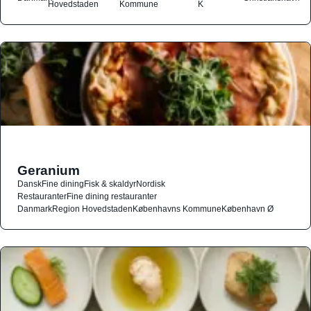
Hovedstaden
Kommune
K
Geranium
Dansk
Fine dining
Fisk & skaldyr
Nordisk
Restauranter
Fine dining restauranter
Danmark
Region Hovedstaden
Københavns Kommune
København Ø