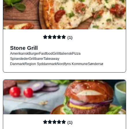
(1)
Stone Grill
Amerikansk
Burger
Fastfood
Grill
Italiensk
Pizza
Spisesteder
Grillbarer
Takeaway
Danmark
Region Syddanmark
Nordfyns Kommune
Søndersø
(1)