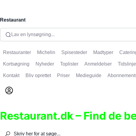
Restaurant
Lav en lynsøgning...
Restauranter
Michelin
Spisesteder
Madtyper
Caterin
Kortsøgning
Nyheder
Toplister
Anmeldelser
Tidslinje
Kontakt
Bliv oprettet
Priser
Medieguide
Abonnement
Restaurant.dk – Find de b
Søg efter restauranter, spisesteder, caféer, bare