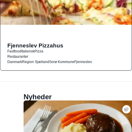
Fjenneslev Pizzahus
Fastfood
Italiensk
Pizza
Restauranter
Danmark
Region Sjælland
Sorø Kommune
Fjenneslev
Nyheder