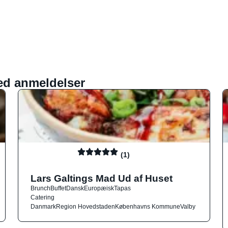
ed anmeldelser
(1)
Lars Galtings Mad Ud af Huset
Brunch
Buffet
Dansk
Europæisk
Tapas
Catering
Danmark
Region Hovedstaden
Københavns Kommune
Valby