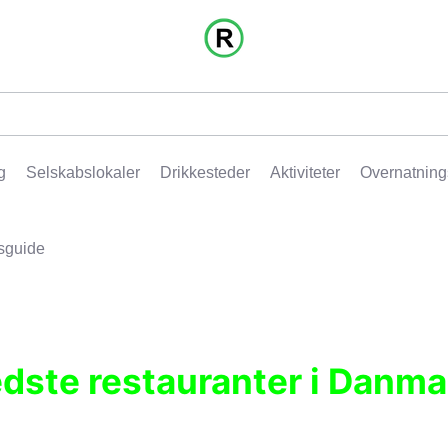
g
Selskabslokaler
Drikkesteder
Aktiviteter
Overnatning
sguide
edste restauranter i Danma
r, pubber, hoteller og aktiviteter.