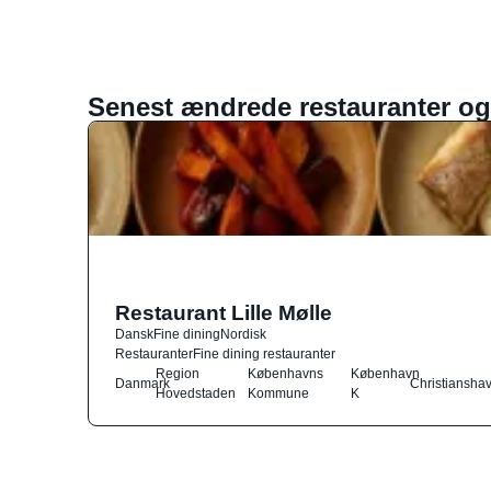
Senest ændrede restauranter og
Restaurant Lille Mølle
Dansk
Fine dining
Nordisk
Restauranter
Fine dining restauranter
Region
Københavns
København
Danmark
Christiansha
Hovedstaden
Kommune
K