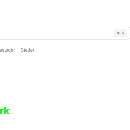
⌘+K
ssteder
Steder
rk