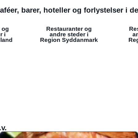
aféer, barer, hoteller og forlystelser i 
 og
Restauranter og
Re
r i
andre steder i
an
lland
Region Syddanmark
Reg
v.