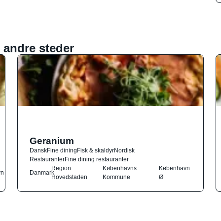
 andre steder
Geranium
Dansk
Fine dining
Fisk & skaldyr
Nordisk
Restauranter
Fine dining restauranter
Region
Københavns
København
vn
Danmark
Hovedstaden
Kommune
Ø