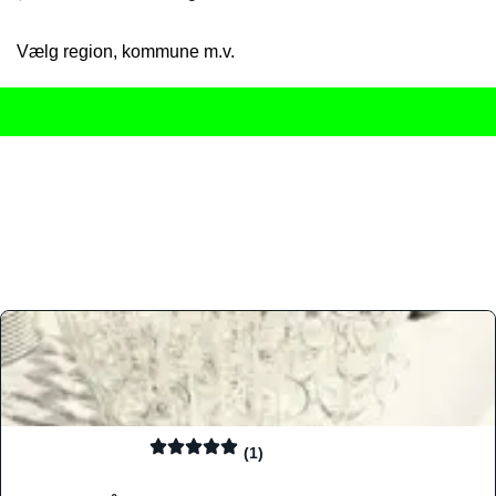
Vælg region, kommune m.v.
Her får du det komplette overblik
over Danmarks mange spisested
gourmetoplevelser på tværs af alle landets byer og regioner.
Søgningen er gjort enkel, så du hurtigt kan filtrere efter madtyp
informationer, hvilket gør den til det ideelle værktøj for både lo
Find præcis den madtype og den stemning, der passer til din næ
(1)