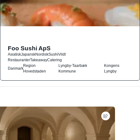
Foo Sushi ApS
Asiatisk
Japansk
Nordisk
Sushi
Vildt
Restauranter
Takeaway
Catering
Region
Lyngby-Taarbæk
Kongens
Danmark
Hovedstaden
Kommune
Lyngby