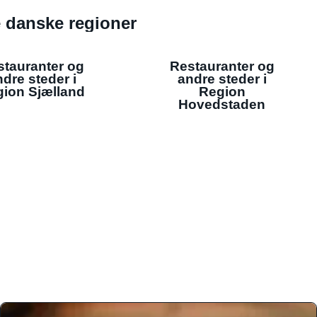
de danske regioner
stauranter og
Restauranter og
dre steder i
andre steder i
ion Sjælland
Region
Hovedstaden