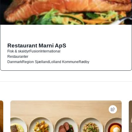
Restaurant Marni ApS
Fisk & skaldyr
Fusion
International
Restauranter
Danmark
Region Sjælland
Lolland Kommune
Rødby