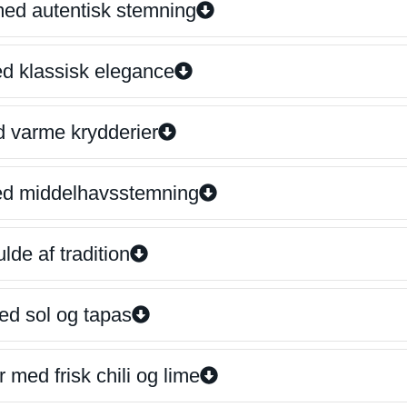
 med autentisk stemning
ed klassisk elegance
d varme krydderier
ed middelhavsstemning
lde af tradition
ed sol og tapas
 med frisk chili og lime