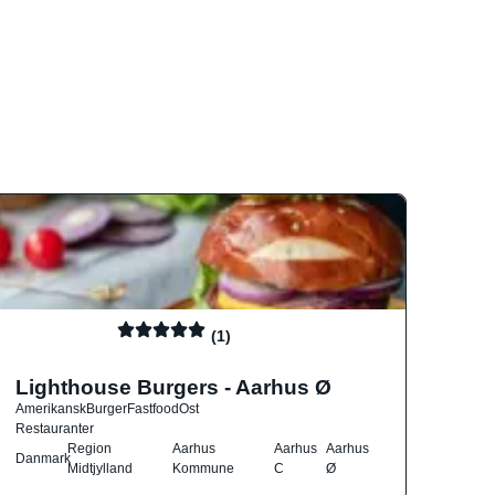
(1)
Lighthouse Burgers - Aarhus Ø
Amerikansk
Burger
Fastfood
Ost
Restauranter
Region
Aarhus
Aarhus
Aarhus
Danmark
Midtjylland
Kommune
C
Ø