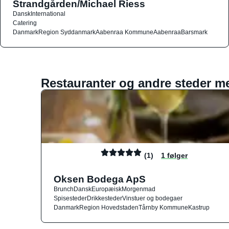
Strandgården/Michael Riess
Dansk
International
Catering
Danmark
Region Syddanmark
Aabenraa Kommune
Aabenraa
Barsmark
Restauranter og andre steder m
(1)
1 følger
Oksen Bodega ApS
Brunch
Dansk
Europæisk
Morgenmad
Spisesteder
Drikkesteder
Vinstuer og bodegaer
Danmark
Region Hovedstaden
Tårnby Kommune
Kastrup