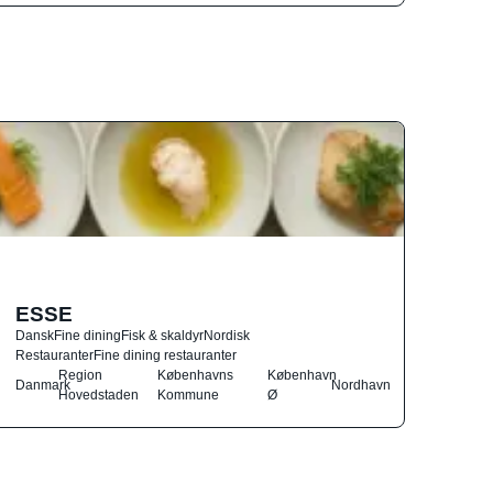
ESSE
Dansk
Fine dining
Fisk & skaldyr
Nordisk
Restauranter
Fine dining restauranter
Region
Københavns
København
Danmark
Nordhavn
Hovedstaden
Kommune
Ø