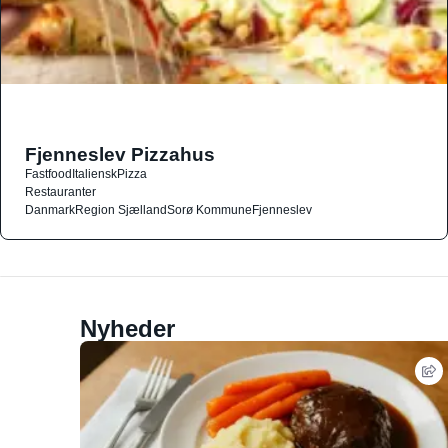
Fjenneslev Pizzahus
Fastfood
Italiensk
Pizza
Restauranter
Danmark
Region Sjælland
Sorø Kommune
Fjenneslev
Nyheder