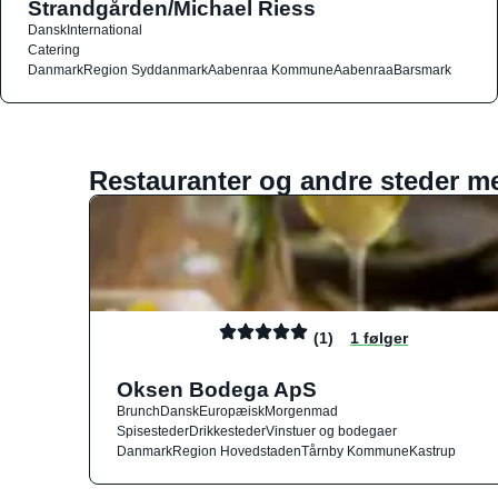
Strandgården/Michael Riess
Dansk
International
Catering
Danmark
Region Syddanmark
Aabenraa Kommune
Aabenraa
Barsmark
Restauranter og andre steder m
(1)
1 følger
Oksen Bodega ApS
Brunch
Dansk
Europæisk
Morgenmad
Spisesteder
Drikkesteder
Vinstuer og bodegaer
Danmark
Region Hovedstaden
Tårnby Kommune
Kastrup