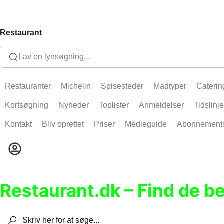
Restaurant
Lav en lynsøgning...
Restauranter
Michelin
Spisesteder
Madtyper
Caterin
Kortsøgning
Nyheder
Toplister
Anmeldelser
Tidslinje
Kontakt
Bliv oprettet
Priser
Medieguide
Abonnement
Restaurant.dk – Find de b
Søg efter restauranter, spisesteder, caféer, bare