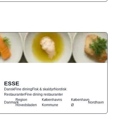
ESSE
Dansk
Fine dining
Fisk & skaldyr
Nordisk
Restauranter
Fine dining restauranter
Region
Københavns
København
Danmark
Nordhavn
Hovedstaden
Kommune
Ø