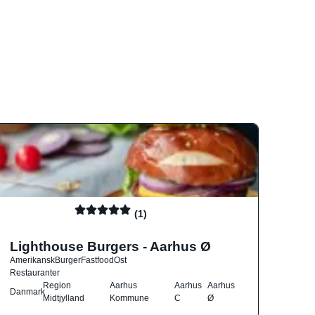
(1)
Lighthouse Burgers - Aarhus Ø
Amerikansk
Burger
Fastfood
Ost
Restauranter
Region
Aarhus
Aarhus
Aarhus
Danmark
Midtjylland
Kommune
C
Ø