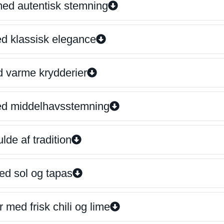
 med autentisk stemning
ed klassisk elegance
d varme krydderier
ed middelhavsstemning
lde af tradition
ed sol og tapas
 med frisk chili og lime