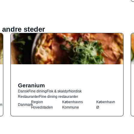
 andre steder
Geranium
Dansk
Fine dining
Fisk & skaldyr
Nordisk
Restauranter
Fine dining restauranter
Region
Københavns
København
vn
Danmark
Hovedstaden
Kommune
Ø