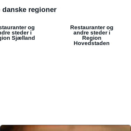
de danske regioner
stauranter og
Restauranter og
dre steder i
andre steder i
ion Sjælland
Region
Hovedstaden