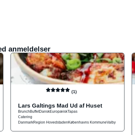
ed anmeldelser
(1)
Lars Galtings Mad Ud af Huset
Brunch
Buffet
Dansk
Europæisk
Tapas
Catering
Danmark
Region Hovedstaden
Københavns Kommune
Valby