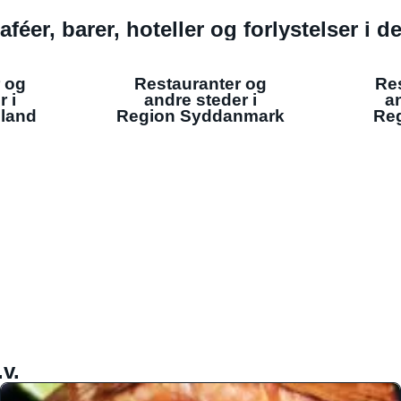
aféer, barer, hoteller og forlystelser i 
 og
Restauranter og
Re
r i
andre steder i
an
lland
Region Syddanmark
Reg
v.