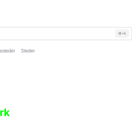
⌘+K
ssteder
Steder
rk