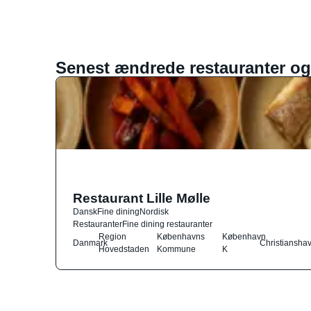
Senest ændrede restauranter og
Restaurant Lille Mølle
Dansk
Fine dining
Nordisk
Restauranter
Fine dining restauranter
Region
Københavns
København
Danmark
Christiansha
Hovedstaden
Kommune
K