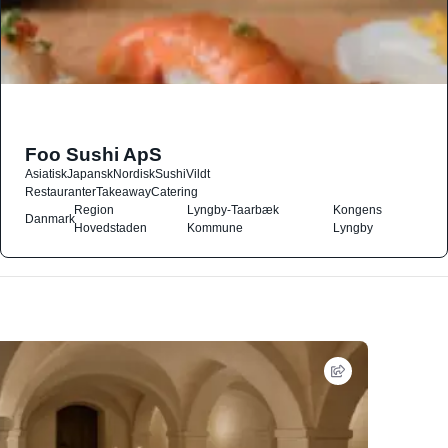
Foo Sushi ApS
Asiatisk
Japansk
Nordisk
Sushi
Vildt
Restauranter
Takeaway
Catering
Region
Lyngby-Taarbæk
Kongens
Danmark
Hovedstaden
Kommune
Lyngby