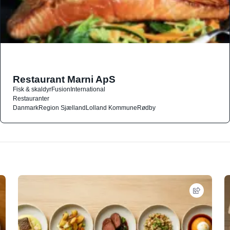
Restaurant Marni ApS
Fisk & skaldyr
Fusion
International
Restauranter
Danmark
Region Sjælland
Lolland Kommune
Rødby