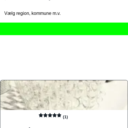
Vælg region, kommune m.v.
Her får du det komplette overblik
over Danmarks mange spisested
gourmetoplevelser på tværs af alle landets byer og regioner.
Søgningen er gjort enkel, så du hurtigt kan filtrere efter madtyp
informationer, hvilket gør den til det ideelle værktøj for både lo
Find præcis den madtype og den stemning, der passer til din næ
(1)