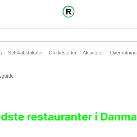
g
Selskabslokaler
Drikkesteder
Aktiviteter
Overnatning
sguide
edste restauranter i Danma
r, pubber, hoteller og aktiviteter.